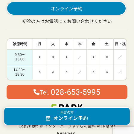
オンライン予約
初診の方はお電話にてお問い合わせください
診療時間
月
火
水
木
金
土
日・祝
9:30〜
○
○
○
／
○
○
／
13:00
14:30〜
○
○
○
／
○
○
／
18:30
Tel.
028-653-5995
再診の方
オンライン予約
Copyright © インターパークすずらん歯科 All Rights
Reserved.